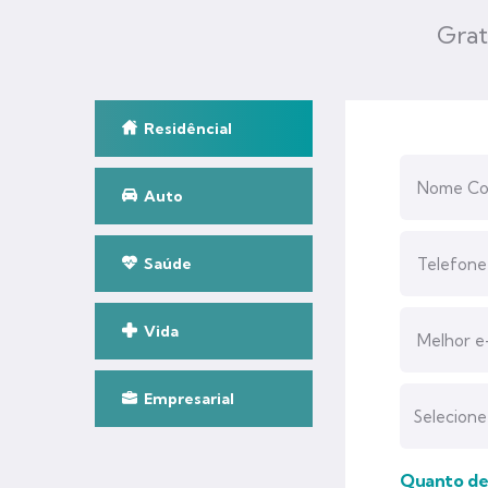
Grat
Residêncial
Auto
Saúde
Vida
Empresarial
Quanto des