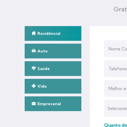
Grat
Residêncial
Auto
Saúde
Vida
Empresarial
Quanto des