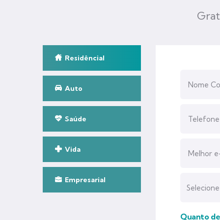
Grat
Residêncial
Auto
Saúde
Vida
Empresarial
Quanto des