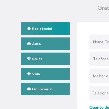
Grat
Residêncial
Auto
Saúde
Vida
Empresarial
Quanto des