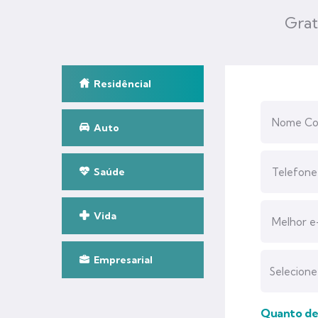
Grat
Residêncial
Auto
Saúde
Vida
Empresarial
Quanto des