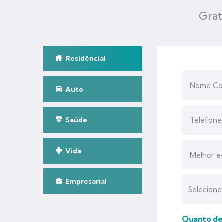
Grat
Residêncial
Auto
Saúde
Vida
Empresarial
Quanto des