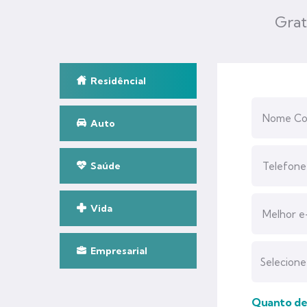
Grat
Residêncial
Auto
Saúde
Vida
Empresarial
Quanto des